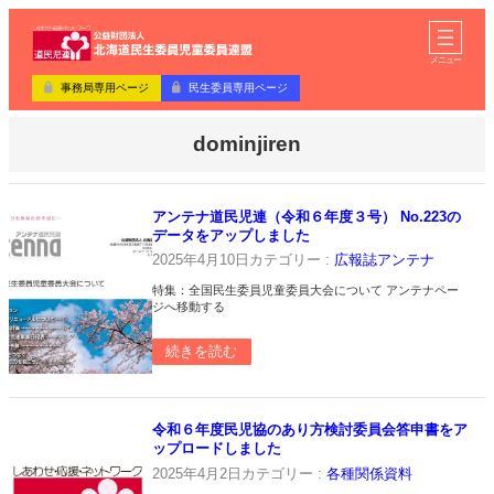
内
ア
容
イ
コ
を
メニュー
ン
ス
リ
事務局専用ページ
民生委員専用ページ
キ
ン
ク
ッ
dominjiren
プ
アンテナ道民児連（令和６年度３号） No.223の
データをアップしました
2025年4月10日
カテゴリー :
広報誌アンテナ
特集：全国民生委員児童委員大会について アンテナペー
ジへ移動する
続きを読む
令和６年度民児協のあり方検討委員会答申書をア
ップロードしました
2025年4月2日
カテゴリー :
各種関係資料