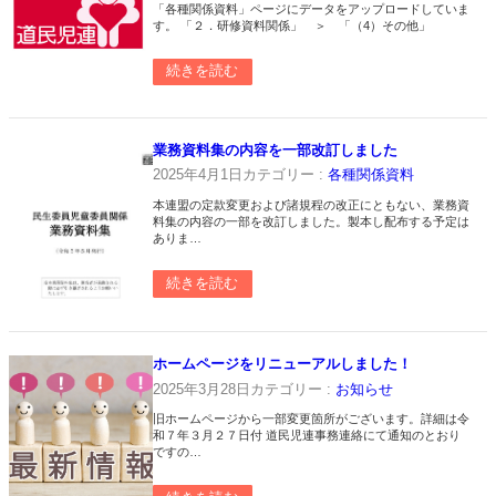
「各種関係資料」ページにデータをアップロードしていま
す。 「２．研修資料関係」 ＞ 「（4）その他」
続きを読む
業務資料集の内容を一部改訂しました
2025年4月1日
カテゴリー :
各種関係資料
本連盟の定款変更および諸規程の改正にともない、業務資
料集の内容の一部を改訂しました。製本し配布する予定は
ありま…
続きを読む
ホームページをリニューアルしました！
2025年3月28日
カテゴリー :
お知らせ
旧ホームページから一部変更箇所がございます。詳細は令
和７年３月２７日付 道民児連事務連絡にて通知のとおり
ですの…