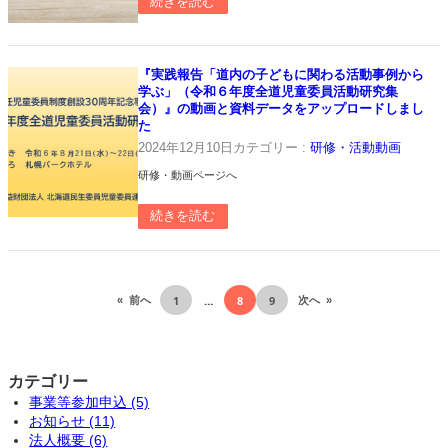
続きを読む
『実践報告「道内の子どもに関わる活動事例から
学ぶ」（令和６年度全道児童委員活動研究集
会）』の動画と資料データをアップロードしまし
た
2024年12月10日
カテゴリー :
研修・活動動画
研修・動画ページへ
続きを読む
1
…
8
9
«
前へ
次へ
»
カテゴリー
事業等参加申込 (5)
お知らせ (11)
法人概要 (6)