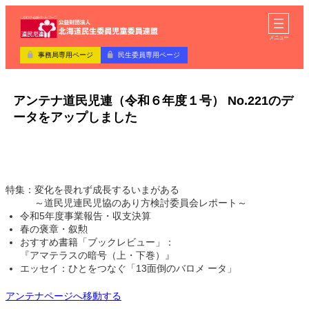
内
ア
容
イ
コ
を
メニュー
ン
ス
リ
事務局専用ページ
民生委員専用ページ
キ
ン
ク
ッ
プ
アンテナ道民児連（令和６年度１号） No.221のデ
ータをアップしました
特集：変化を畏れず成長するいまがある
～道民児連民児協のあり方検討委員会レポート～
令和5年度事業報告・収支決算
春の褒章・叙勲
おすすめ書籍「ブックレビュー」：
『アマテラスの暗号（上・下巻）』
エッセイ：ひとをつなぐ「13面倒のバロメ ータ」
アンテナページへ移動する