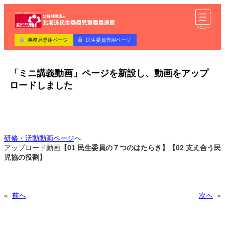
内
ア
容
イ
コ
を
メニュー
ン
ス
リ
事務局専用ページ
民生委員専用ページ
キ
ン
ク
ッ
プ
「ミニ講義動画」ページを新設し、動画をアップ
ロードしました
研修・活動動画ページ
へ
アップロード動画
【01 民生委員の７つのはたらき】【02 支え合う民
児協の役割】
«
前へ
次へ
»